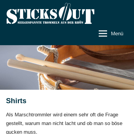
Zum
Inhalt
Sticks
Seilgespannte
springen
Trommeln
out
aus
Menü
der
Rhön
Shirts
Als Marschtrommler wird einem sehr oft die Frage
gestellt, warum man nicht lacht und ob man so böse
gucken muss.