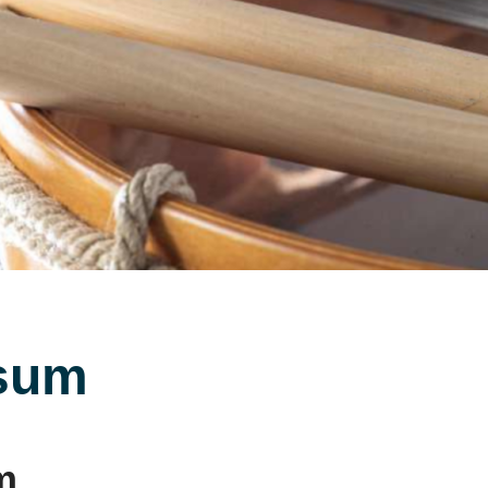
sum
m