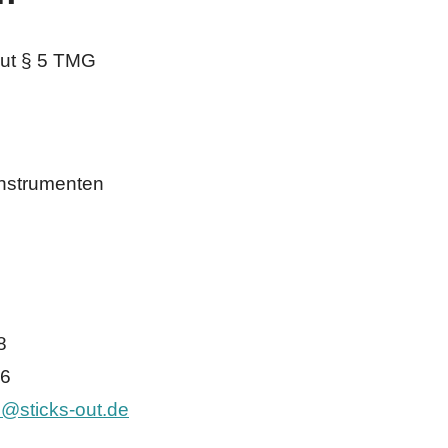
laut § 5 TMG
instrumenten
8
06
s@sticks-out.de