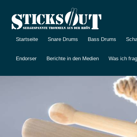
Zum
Inhalt
springen
Sticks
Seilgespannte
Trommeln
out
aus
Startseite
Snare Drums
Bass Drums
Sch
der
Rhön
Endorser
Berichte in den Medien
Was ich fra