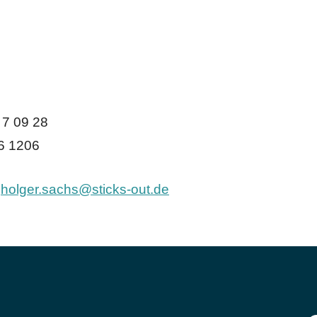
 7 09 28
36 1206
r
holger.sachs@sticks-out.de