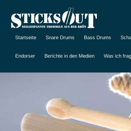
Zum
Inhalt
springen
Sticks
Seilgespannte
Trommeln
out
aus
Startseite
Snare Drums
Bass Drums
Sch
der
Rhön
Endorser
Berichte in den Medien
Was ich fra