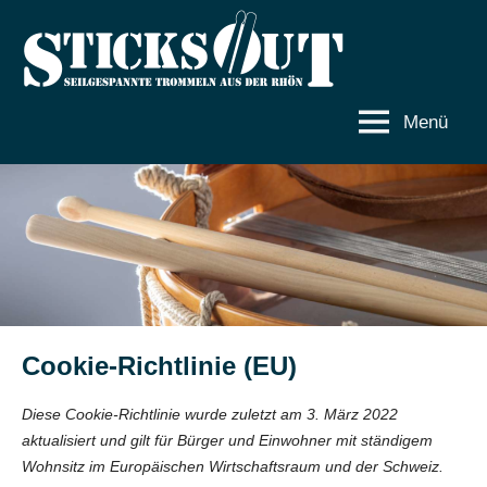
Zum
Inhalt
Sticks
Seilgespannte
springen
Trommeln
out
aus
Menü
der
Rhön
Cookie-Richtlinie (EU)
Diese Cookie-Richtlinie wurde zuletzt am 3. März 2022
aktualisiert und gilt für Bürger und Einwohner mit ständigem
Wohnsitz im Europäischen Wirtschaftsraum und der Schweiz.